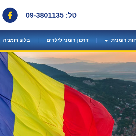
טל: 09-3801135
ות רומנית
דרכון רומני לילדים
בלוג רומניה