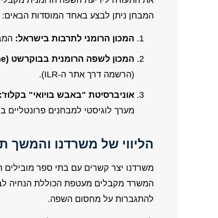
את התעודה לידיעת השפה הרומנית מקבלים
המבחן ניתן לבצע באחד המוסדות הבאים:
המכון הרומני לתרבות בישראל:
המבח
המכון לשפה הרומנית בבוקרשט (Institutul Limbii Române):
(הרשמה דרך אתר ה-ILR).
אוניברסיטת "באבש בויואי" בקלוז':
מערך לוגיסטי למבחנים פרונטליים ב
הליווי של משרדנו והמשך ת
המשרד מקבלים מעטפת הכוללת הנחיה לב
להתגברות על מחסום השפה.