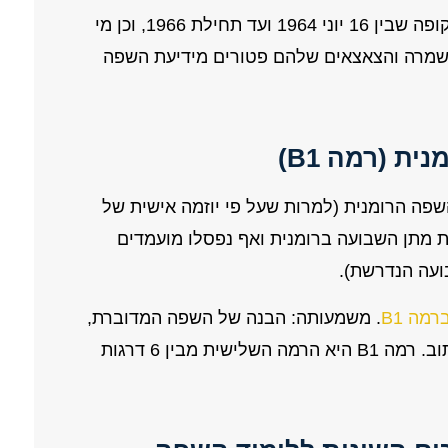
אלו שעלו לארץ בין השנים 1950-52 או בתקופה שבין 16 יוני 1964 ועד תחילת 1966, וכן מי
 אזרחותם נשמרה והצאצאים שלהם פטורים מידיעת השפה
ת (רמה B1)
פה הרומנית (למרות שעל פי יוזמה אישית של
ת מתן השבועה ברומנית ואף נפסלו מועמדים
בועה הנדרשת).
מה B1
. משמעותה: הבנה של השפה המדוברת,
יכולת להגיב לשאלות ברומנית, לקרוא ולכתוב. רמה B1 היא הרמה השלישית מבין 6 דרגות